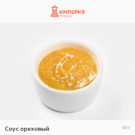
Соус ореховый
50
г