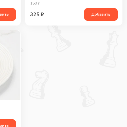
150
г
325
₽
вить
Добавить
вить