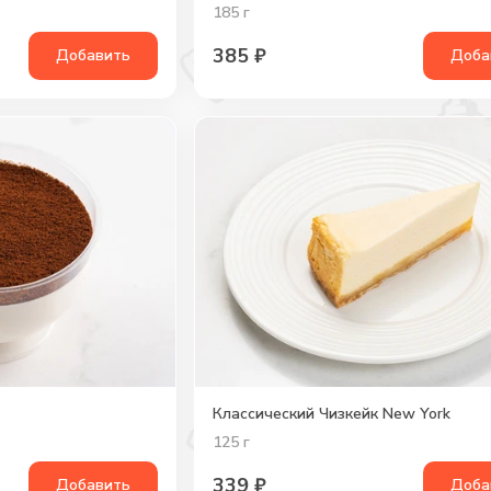
185
г
385
₽
Добавить
Доба
Классический Чизкейк New York
125
г
339
₽
Добавить
Доба