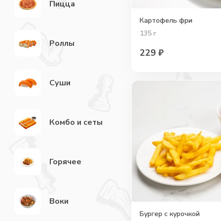
Пицца
Картофель фри
135
г
Роллы
229
₽
Суши
Комбо и сеты
Горячее
Воки
Бургер с курочкой