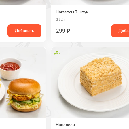
Наггетсы 7 штук
112
г
299
₽
Добавить
Доба
Наполеон