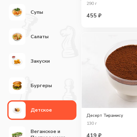
290
г
Супы
455
₽
Салаты
Закуски
Бургеры
Детское
Десерт Тирамису
130
г
Веганское и
419
₽