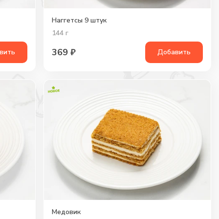
Наггетсы 9 штук
144
г
369
₽
вить
Добавить
Медовик