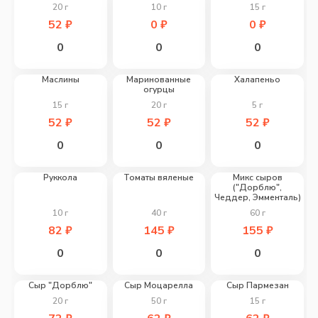
20
г
10
г
15
г
52
₽
0
₽
0
₽
0
0
0
Маслины
Маринованные
Халапеньо
огурцы
15
г
20
г
5
г
52
₽
52
₽
52
₽
0
0
0
Руккола
Томаты вяленые
Микс сыров
("Дорблю",
Чеддер, Эмменталь)
10
г
40
г
60
г
82
₽
145
₽
155
₽
0
0
0
Сыр "Дорблю"
Сыр Моцарелла
Сыр Пармезан
20
г
50
г
15
г