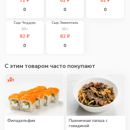
72
₽
62
₽
62
₽
0
0
0
Сыр Чеддер
Сыр Эмменталь
30
г
30
г
82
₽
82
₽
0
0
C этим товаром часто покупают
Филадельфия
Пшеничная лапша с
говядиной