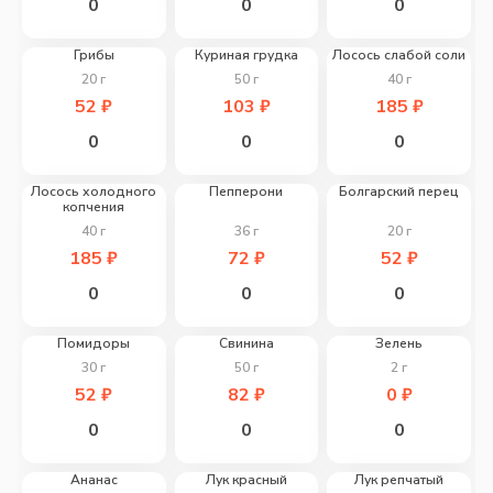
0
0
0
Грибы
Куриная грудка
Лосось слабой соли
20
г
50
г
40
г
52
₽
103
₽
185
₽
0
0
0
Лосось холодного
Пепперони
Болгарский перец
копчения
40
г
36
г
20
г
185
₽
72
₽
52
₽
0
0
0
Помидоры
Свинина
Зелень
30
г
50
г
2
г
52
₽
82
₽
0
₽
0
0
0
Ананас
Лук красный
Лук репчатый