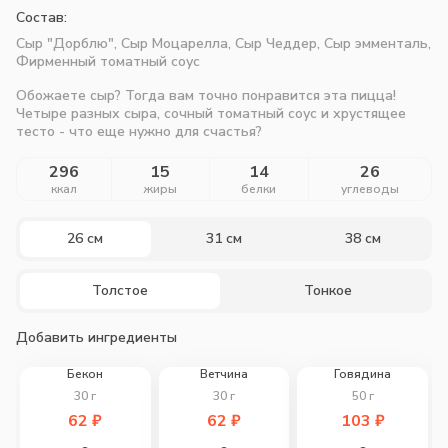
Состав:
Сыр "Дорблю", Сыр Моцарелла, Сыр Чеддер, Сыр эмменталь,
Фирменный томатный соус
Обожаете сыр? Тогда вам точно понравится эта пицца!
Четыре разных сыра, сочный томатный соус и хрустящее
тесто - что еще нужно для счастья?
296
15
14
26
ккал
жиры
белки
углеводы
26 см
31 см
38 см
Толстое
Тонкое
Добавить ингредиенты
Бекон
Ветчина
Говядина
30
г
30
г
50
г
62
₽
62
₽
103
₽