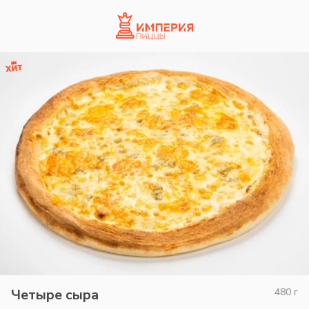
Четыре сыра
480
г