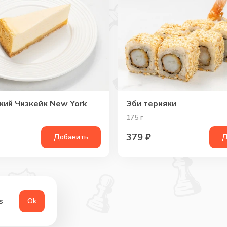
кий Чизкейк New York
Эби терияки
175
г
379
₽
Добавить
Д
s
Оk