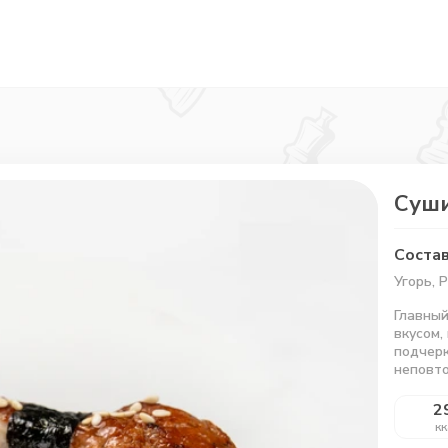
Суши
Состав
Угорь, 
Главный
вкусом,
подчерк
неповт
2
кк