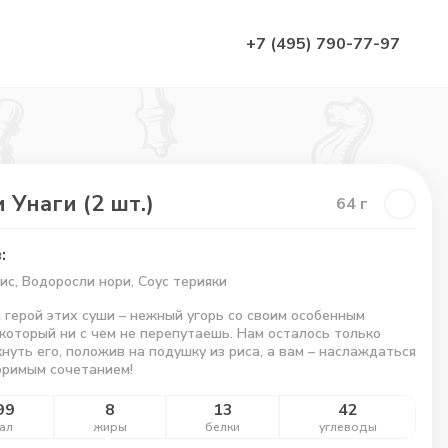
+7 (495) 790-77-97
 Унаги (2 шт.)
64
г
:
Рис, Водоросли нори, Соус терияки
 герой этих суши – нежный угорь со своим особенным
 который ни с чем не перепутаешь. Нам осталось только
нуть его, положив на подушку из риса, а вам – наслаждаться
оримым сочетанием!
99
8
13
42
ал
жиры
белки
углеводы