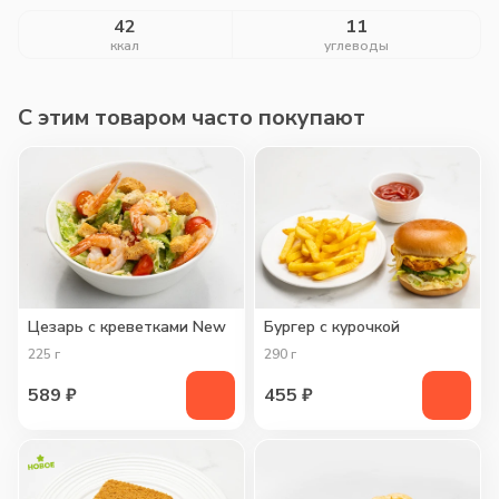
42
11
ккал
углеводы
C этим товаром часто покупают
Цезарь с креветками New
Бургер с курочкой
225
г
290
г
589
₽
455
₽