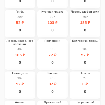
0
0
0
Грибы
Куриная грудка
Лосось слабой соли
20
г
50
г
40
г
52
₽
103
₽
185
₽
0
0
0
Лосось холодного
Пепперони
Болгарский перец
копчения
40
г
36
г
20
г
185
₽
72
₽
52
₽
0
0
0
Помидоры
Свинина
Зелень
30
г
50
г
2
г
52
₽
82
₽
0
₽
0
0
0
Ананас
Лук красный
Лук репчатый