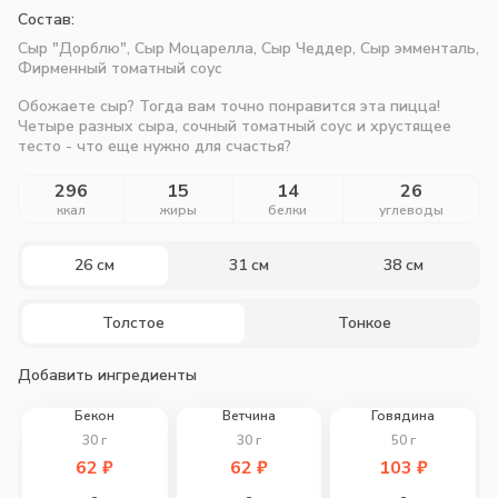
Состав:
Сыр "Дорблю", Сыр Моцарелла, Сыр Чеддер, Сыр эмменталь,
Фирменный томатный соус
Обожаете сыр? Тогда вам точно понравится эта пицца!
Четыре разных сыра, сочный томатный соус и хрустящее
тесто - что еще нужно для счастья?
296
15
14
26
ккал
жиры
белки
углеводы
26 см
31 см
38 см
Толстое
Тонкое
Добавить ингредиенты
Бекон
Ветчина
Говядина
30
г
30
г
50
г
62
₽
62
₽
103
₽