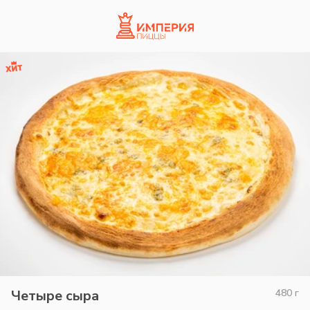
Четыре сыра
480
г