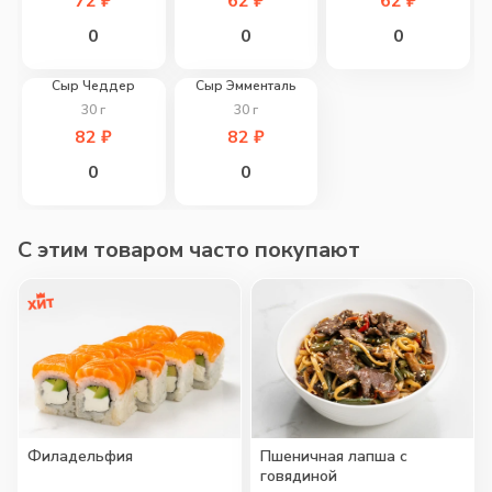
72
₽
62
₽
62
₽
0
0
0
Сыр Чеддер
Сыр Эмменталь
30
г
30
г
82
₽
82
₽
0
0
C этим товаром часто покупают
Филадельфия
Пшеничная лапша с
говядиной